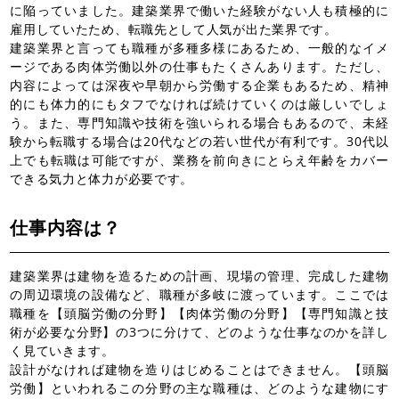
に陥っていました。建築業界で働いた経験がない人も積極的に
雇用していたため、転職先として人気が出た業界です。
建築業界と言っても職種が多種多様にあるため、一般的なイメ
ージである肉体労働以外の仕事もたくさんあります。ただし、
内容によっては深夜や早朝から労働する企業もあるため、精神
的にも体力的にもタフでなければ続けていくのは厳しいでしょ
う。また、専門知識や技術を強いられる場合もあるので、未経
験から転職する場合は20代などの若い世代が有利です。30代以
上でも転職は可能ですが、業務を前向きにとらえ年齢をカバー
できる気力と体力が必要です。
仕事内容は？
建築業界は建物を造るための計画、現場の管理、完成した建物
の周辺環境の設備など、職種が多岐に渡っています。ここでは
職種を【頭脳労働の分野】【肉体労働の分野】【専門知識と技
術が必要な分野】の3つに分けて、どのような仕事なのかを詳し
く見ていきます。
設計がなければ建物を造りはじめることはできません。【頭脳
労働】といわれるこの分野の主な職種は、どのような建物にす