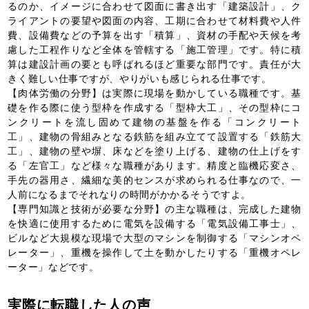
るのか、イメージに合わせて図面に書き出す「建築設計」、ク
ライアントの要望や図面の内容、工期に合わせて材料費や人件
費、設備費などの予算を出す「積算」、資材の手配や天候を考
慮した工程作りなど全体を管轄する「施工管理」です。特に積
算は建設計画の要とも呼ばれるほど重要な部門です。責任が大
きく難しい仕事ですが、やりがいも感じられる仕事です。
【肉体労働の分野】は実際に現場を動かしている職種です。基
礎を作る際に使う型枠を作成する「型枠大工」、その型枠にコ
ンクリートを流し固めて建物の基盤を作る「コンクリート
工」、建物の骨組みとなる鉄筋を組み立てて設置する「鉄筋大
工」、建物の壁や塀、床などを塗り上げる、建物の仕上げをす
る「左官工」など様々な職種があります。精度と臨機応変さ、
手先の器用さ、繊細な美的センスが求められる仕事なので、一
人前になるまでそれなりの時間がかかるそうですよ。
【専門知識と技術が必要な分野】の主な職種は、完成した建物
を快適に使用するために電気を設備する「電気設備工事士」、
ビルなど大規模な現場で大型のマシンを制御する「マシンオペ
レーター」、重機を操作して土を動かしたりする「重機オペレ
ーター」などです。
実際に転職した人の声